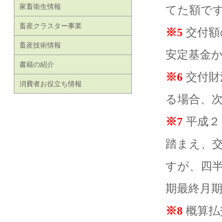
家畜衛生情報
てた額で
畜産クラスター事業
※5
交付額
畜産技術情報
安定基金
書籍の紹介
※6
交付財
消費者お役立ち情報
る場合、
※7
平成２
踏まえ、
すが、四半
期最終月
※8
概算払