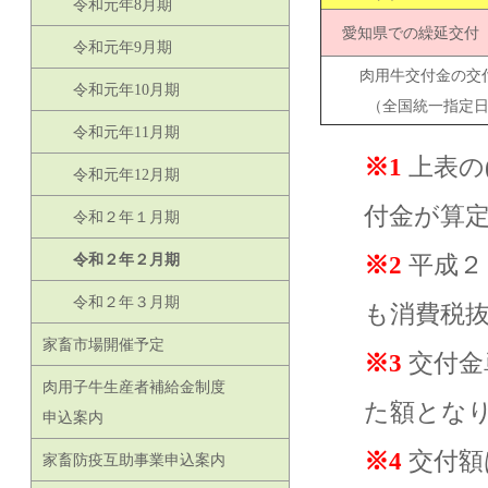
令和元年8月期
愛知県での繰延交付 
令和元年9月期
肉用牛交付金の交
令和元年10月期
（全国統一指定
令和元年11月期
※1
上表の
令和元年12月期
付金が算
令和２年１月期
令和２年２月期
※2
平成２
令和２年３月期
も消費税
家畜市場開催予定
※3
交付金
肉用子牛生産者補給金制度
た額とな
申込案内
※4
交付額
家畜防疫互助事業申込案内