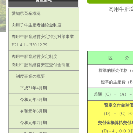
肉用牛肥
愛知県畜産概況
肉用子牛生産者補給金制度
肉用牛肥育経営安定特別対策事業
H21.4.1～H30.12.29
肉用牛肥育経営安定制度
区 分
肉用牛肥育経営安定交付金制度
標準的販売価格（
制度事業の概要
標準的生産費（B
平成31年4月期
差額（C）＝（A）－
令和元年5月期
暫定交付金単
令和元年6月期
（D）＝（C）×0.
令和元年7月期
交付金概算払交付
(D)－4，０００