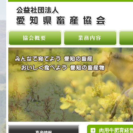
肉用牛肥育経
畜産情報