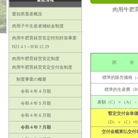
肉用牛肥
愛知県畜産概況
肉用子牛生産者補給金制度
肉用牛肥育経営安定特別対策事業
H21.4.1～H30.12.29
肉用牛肥育経営安定制度
区 分
肉用牛肥育経営安定交付金制度
標準的販売価格（
制度事業の概要
標準的生産費（B
令和４年４月期
差額（C）＝（A）－
令和４年５月期
暫定交付金単
令和４年６月期
（D）＝（C）×0.
令和４年７月期
交付金概算払交付