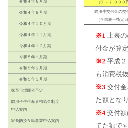
令和４年８月期
(D)－７,０００
肉用牛交付金の交
令和４年９月期
（全国統一指定
令和４年１０月期
※1
上表の
令和４年１１月期
令和４年１２月期
付金が算
令和５年１月期
※2
平成２
令和５年２月期
も消費税
令和５年３月期
※3
交付金
家畜市場開催予定
た額とな
肉用子牛生産者補給金制度
申込案内
※4
交付額
家畜防疫互助事業申込案内
てた額で