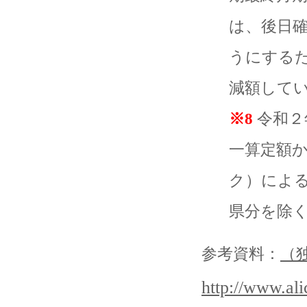
は、後日
うにする
減額して
※8
令和２
一算定額
ク）によ
県分を除
参考資料：
（
http://www.ali