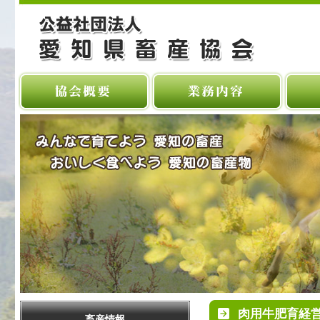
肉用牛肥育経
畜産情報