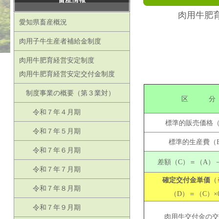
肉用牛肥
愛知県畜産概況
肉用子牛生産者補給金制度
肉用牛肥育経営安定制度
肉用牛肥育経営安定交付金制度
制度事業の概要（第３業対）
区 分
令和７年４月期
標準的販売価格（
令和７年５月期
標準的生産費（
令和７年６月期
差額（C）＝（A）
令和７年７月期
確定交付金単価
（
令和７年８月期
（D）＝（C）×0
令和７年９月期
肉用牛交付金の交