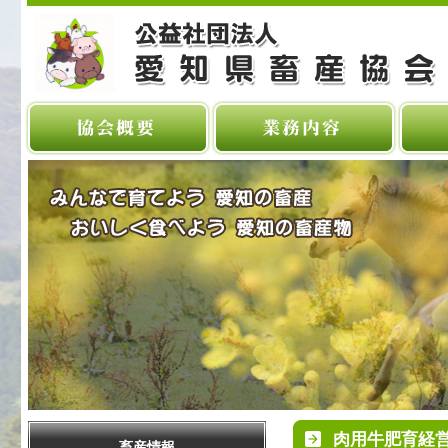
肉用牛肥育経
畜産情報