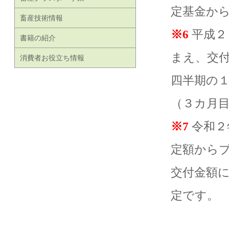
定基金か
畜産技術情報
※6
平成２
書籍の紹介
まえ、交
消費者お役立ち情報
四半期の
（３カ月
※7
令和２
定額から
交付金額に
定です。