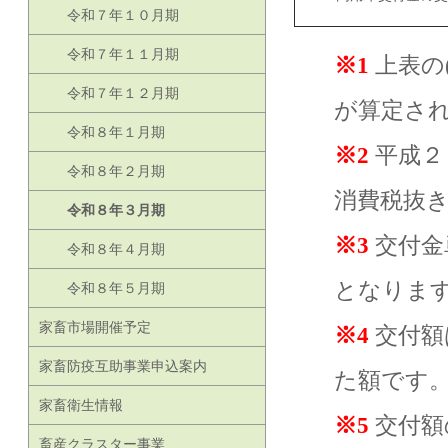
令和７年１０月期
令和７年１１月期
※1
上表の
令和７年１２月期
が算定さ
令和８年１月期
※2
平成２
令和８年２月期
消費税抜
令和８年３月期
※3
交付金
令和８年４月期
となりま
令和８年５月期
家畜市場開催予定
※4
交付額
家畜防疫互助事業申込案内
た額です
家畜衛生情報
※5
交付額
畜産クラスター事業